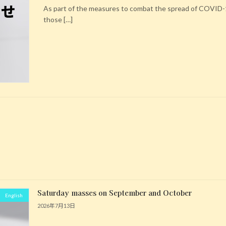
As part of the measures to combat the spread of COVID-19
those […]
Saturday masses on September and October
English
2026年7月13日