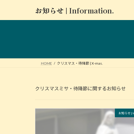
コ
ナ
お知らせ | Information.
ン
ビ
テ
ゲ
ン
ー
ツ
シ
へ
ョ
ス
ン
キ
に
ッ
移
HOME
クリスマス・待降節 | X-mas.
プ
動
クリスマスミサ・待降節に関するお知らせ
お知らせ | In