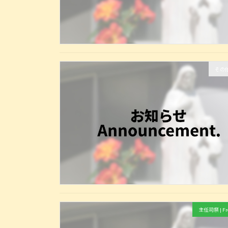
その他 
主任司祭 | Fro