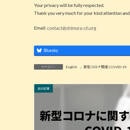
時
Your privacy will be fully respected.
:
Thank you very much for your kind attention and
Email:
contact@shimura-ch.org
Bluesky
English
、
新型コロナ関連 | COVID-19.
カテゴリー
前の記事