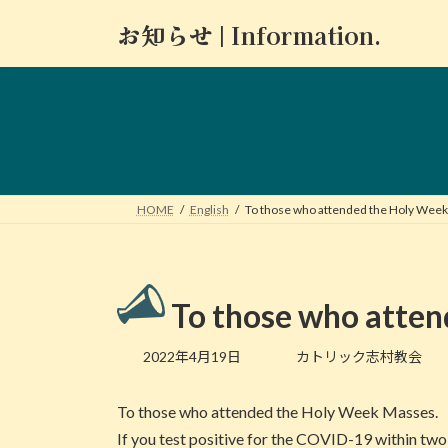
コ
ナ
お知らせ | Information.
ン
ビ
テ
ゲ
ン
ー
ツ
シ
へ
ョ
ス
ン
キ
に
ッ
移
HOME
English
To those who attended the Holy Wee
プ
動
To those who atten
最
2022年4月19日
カトリック志村教会
終
更
To those who attended the Holy Week Masses.
新
日
If you test positive for the COVID-19 within two